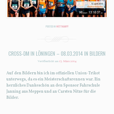
POSTED IN
WETTKAMPF
CROSS-DM IN LÖNINGEN – 08.03.2014 IN BILDERN
Veröffentlicht am
13. März 2014
Auf den Bildern bin ich im offiziellen Union-Trikot
unterwegs, da es ein Meisterschaftsrennen war. Ein
herzliches Dankeschön an den Sponsor Fahrschule
Janning aus Meppen und an Carsten Nitze für die
Bilder.