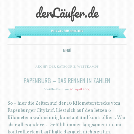
derLäufer.de
MEIN WEG ZUM MARATHON
MENÜ
ZUM INHALT SPRINGEN
ARCHIV DER KATEGORIE:
WETTKAMPF
PAPENBURG – DAS RENNEN IN ZAHLEN
Veröffentlicht am
20. April 2015
So – hier die Zeiten auf der 10 Kilometerstrecke vom
Papenburger Citylauf. Liest sich auf den letzen 6
Kilometern wahnsinnig konstant und kontrolliert. War
aber alles andere… Gefühlt immer langsamer und mit
kontrolliertem Lauf hatte das auch nichts zu tun.