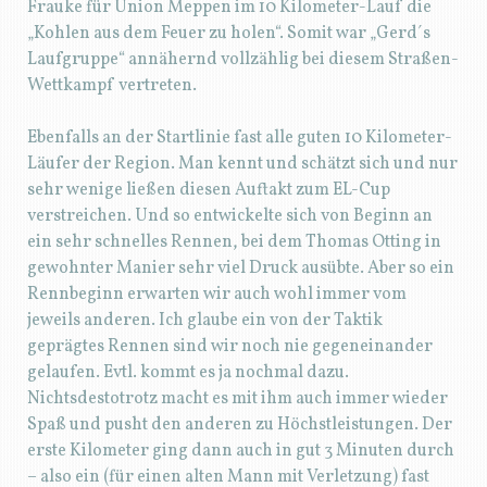
Frauke für Union Meppen im 10 Kilometer-Lauf die
„Kohlen aus dem Feuer zu holen“. Somit war „Gerd´s
Laufgruppe“ annähernd vollzählig bei diesem Straßen-
Wettkampf vertreten.
Ebenfalls an der Startlinie fast alle guten 10 Kilometer-
Läufer der Region. Man kennt und schätzt sich und nur
sehr wenige ließen diesen Auftakt zum EL-Cup
verstreichen. Und so entwickelte sich von Beginn an
ein sehr schnelles Rennen, bei dem Thomas Otting in
gewohnter Manier sehr viel Druck ausübte. Aber so ein
Rennbeginn erwarten wir auch wohl immer vom
jeweils anderen. Ich glaube ein von der Taktik
geprägtes Rennen sind wir noch nie gegeneinander
gelaufen. Evtl. kommt es ja nochmal dazu.
Nichtsdestotrotz macht es mit ihm auch immer wieder
Spaß und pusht den anderen zu Höchstleistungen. Der
erste Kilometer ging dann auch in gut 3 Minuten durch
– also ein (für einen alten Mann mit Verletzung) fast