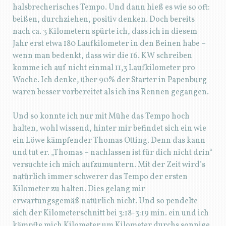
halsbrecherisches Tempo. Und dann hieß es wie so oft:
beißen, durchziehen, positiv denken. Doch bereits
nach ca. 3 Kilometern spürte ich, dass ich in diesem
Jahr erst etwa 180 Laufkilometer in den Beinen habe –
wenn man bedenkt, dass wir die 16. KW schreiben
komme ich auf nicht einmal 11,3 Laufkilometer pro
Woche. Ich denke, über 90% der Starter in Papenburg
waren besser vorbereitet als ich ins Rennen gegangen.
Und so konnte ich nur mit Mühe das Tempo hoch
halten, wohl wissend, hinter mir befindet sich ein wie
ein Löwe kämpfender Thomas Otting. Denn das kann
und tut er. „Thomas – nachlassen ist für dich nicht drin“
versuchte ich mich aufzumuntern. Mit der Zeit wird’s
natürlich immer schwerer das Tempo der ersten
Kilometer zu halten. Dies gelang mir
erwartungsgemäß natürlich nicht. Und so pendelte
sich der Kilometerschnitt bei 3:18-3:19 min. ein und ich
kämpfte mich Kilometer um Kilometer durchs sonnige