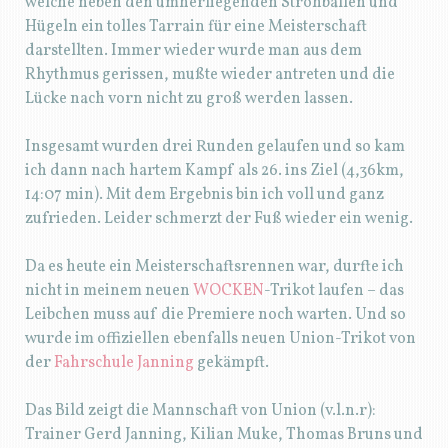
welche neben den umherliegenden Strohballen und
Hügeln ein tolles Tarrain für eine Meisterschaft
darstellten. Immer wieder wurde man aus dem
Rhythmus gerissen, mußte wieder antreten und die
Lücke nach vorn nicht zu groß werden lassen.
Insgesamt wurden drei Runden gelaufen und so kam
ich dann nach hartem Kampf als 26. ins Ziel (4,36km,
14:07 min). Mit dem Ergebnis bin ich voll und ganz
zufrieden. Leider schmerzt der Fuß wieder ein wenig.
Da es heute ein Meisterschaftsrennen war, durfte ich
nicht in meinem neuen
WOCKEN
-Trikot laufen – das
Leibchen muss auf die Premiere noch warten. Und so
wurde im offiziellen ebenfalls neuen Union-Trikot von
der
Fahrschule Janning
gekämpft.
Das Bild zeigt die Mannschaft von Union (v.l.n.r):
Trainer Gerd Janning, Kilian Muke, Thomas Bruns und