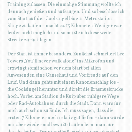
Training zulassen. Die einmalige Stimmung wollte ich
dennoch genießen und aufsaugen. Und so beschloss ich
vom Start auf der Coolsingel bis zur Metrostation
Slinge zu laufen – macht ca. 15 Kilometer. Weniger war
leider nicht möglich und so mußte ich diese weite
Strecke zurück legen.
Der Start ist immer besonders. Zunächst schmettert Lee
Towers „You´ll never walk alone“ ins Mikrofon und
erzwingt somit schon vor dem Start bei allen
Anwesenden eine Gänsehaut und Vorfreude auf den
Lauf. Und dann gehts mit einem Kanonenschlag los –
die Coolsingel herunter und direkt die Erasmusbrücke
hoch. Vorbei am Stadion de Kuip über ruhigere Wege
oder Rad-Autobahnen durch die Stadt. Dann wars für
mich auch schon zu Ende. Ich muss sagen, dass die
ersten 7 Kilometer noch relativ gut liefen – dann wurde
mir aber wieder mal bewußt: Laufen lernt man nur
durchs laufen. Trainingsfleiß wird in dieser Sportart