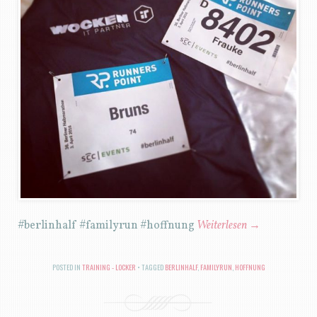
#berlinhalf #familyrun #hoffnung
Weiterlesen
→
POSTED IN
TRAINING - LOCKER
TAGGED
BERLINHALF
,
FAMILYRUN
,
HOFFNUNG