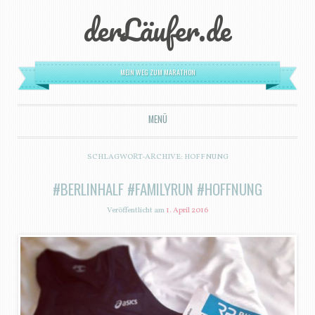
derLäufer.de
MEIN WEG ZUM MARATHON
MENÜ
ZUM INHALT SPRINGEN
SCHLAGWORT-ARCHIVE:
HOFFNUNG
#BERLINHALF #FAMILYRUN #HOFFNUNG
Veröffentlicht am
1. April 2016