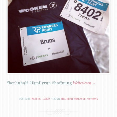
#berlinhalf #familyrun #hoffnung
Weiterlesen
→
POSTED IN
TRAINING - LOCKER
TAGGED
BERLINHALF
,
FAMILYRUN
,
HOFFNUNG