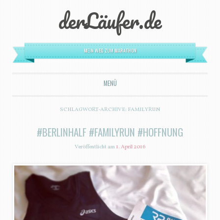
derLäufer.de
MEIN WEG ZUM MARATHON
MENÜ
ZUM INHALT SPRINGEN
SCHLAGWORT-ARCHIVE:
FAMILYRUN
#BERLINHALF #FAMILYRUN #HOFFNUNG
Veröffentlicht am
1. April 2016