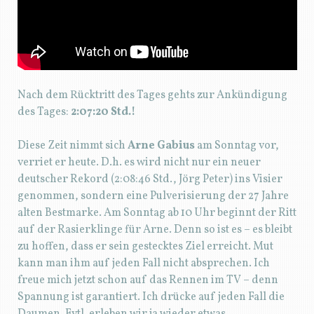
Nach dem Rücktritt des Tages gehts zur Ankündigung
des Tages:
2:07:20 Std.!
Diese Zeit nimmt sich
Arne Gabius
am Sonntag vor,
verriet er heute. D.h. es wird nicht nur ein neuer
deutscher Rekord (2:08:46 Std., Jörg Peter) ins Visier
genommen, sondern eine Pulverisierung der 27 Jahre
alten Bestmarke. Am Sonntag ab 10 Uhr beginnt der Ritt
auf der Rasierklinge für Arne. Denn so ist es – es bleibt
zu hoffen, dass er sein gestecktes Ziel erreicht. Mut
kann man ihm auf jeden Fall nicht absprechen. Ich
freue mich jetzt schon auf das Rennen im TV – denn
Spannung ist garantiert. Ich drücke auf jeden Fall die