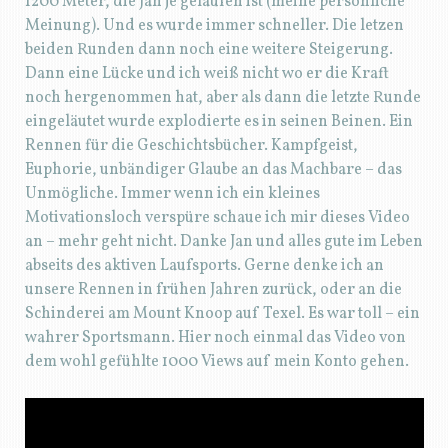
1200 Meter, die Jan je gelaufen ist (meine persönliche
Meinung). Und es wurde immer schneller. Die letzen
beiden Runden dann noch eine weitere Steigerung.
Dann eine Lücke und ich weiß nicht wo er die Kraft
noch hergenommen hat, aber als dann die letzte Runde
eingeläutet wurde explodierte es in seinen Beinen. Ein
Rennen für die Geschichtsbücher. Kampfgeist,
Euphorie, unbändiger Glaube an das Machbare – das
Unmögliche. Immer wenn ich ein kleines
Motivationsloch verspüre schaue ich mir dieses Video
an – mehr geht nicht. Danke Jan und alles gute im Leben
abseits des aktiven Laufsports. Gerne denke ich an
unsere Rennen in frühen Jahren zurück, oder an die
Schinderei am Mount Knoop auf Texel. Es war toll – ein
wahrer Sportsmann. Hier noch einmal das Video von
dem wohl gefühlte 1000 Views auf mein Konto gehen.