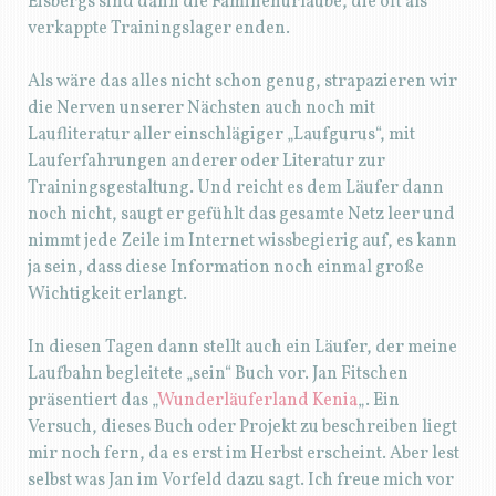
Eisbergs sind dann die Familienurlaube, die oft als
verkappte Trainingslager enden.
Als wäre das alles nicht schon genug, strapazieren wir
die Nerven unserer Nächsten auch noch mit
Laufliteratur aller einschlägiger „Laufgurus“, mit
Lauferfahrungen anderer oder Literatur zur
Trainingsgestaltung. Und reicht es dem Läufer dann
noch nicht, saugt er gefühlt das gesamte Netz leer und
nimmt jede Zeile im Internet wissbegierig auf, es kann
ja sein, dass diese Information noch einmal große
Wichtigkeit erlangt.
In diesen Tagen dann stellt auch ein Läufer, der meine
Laufbahn begleitete „sein“ Buch vor. Jan Fitschen
präsentiert das „
Wunderläuferland Kenia
„. Ein
Versuch, dieses Buch oder Projekt zu beschreiben liegt
mir noch fern, da es erst im Herbst erscheint. Aber lest
selbst was Jan im Vorfeld dazu sagt. Ich freue mich vor