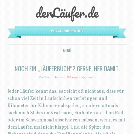
derLäufer.de
MEIN WEG ZUM MARATHON
MENÜ
ZUM INHALT SPRINGEN
NOCH EIN „LÄUFERBUCH“? GERNE, HER DAMIT!
Veröffentlicht am
2. Februar 2015
von
tb
Jeder Läufer kennt das, es reicht oft nicht aus, dass wir
schon viel Zeit in Laufschuhen verbringen und
Kilometer für Kilometer abspulen, sondern oftmals
auch noch Stabis im Krafraum, Einheiten auf dem Rad
oder im Schwimmbad absolvieren müssen, wenn es mit
dem Laufen mal nicht klappt. Und die Spitze des