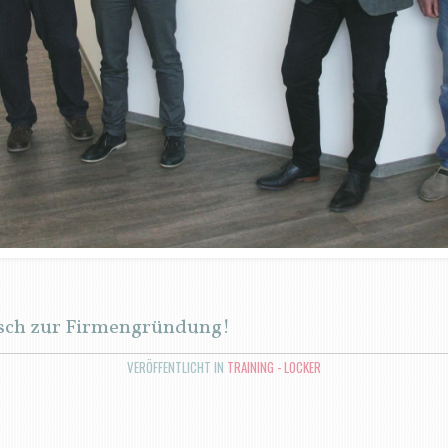
sch zur Firmengründung!
VERÖFFENTLICHT IN
TRAINING - LOCKER