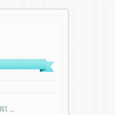
ST. …