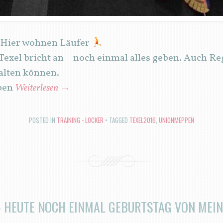
e. Hier wohnen Läufer
 Texel bricht an – noch einmal alles geben. Auch Re
alten können.
pen
Weiterlesen
→
POSTED IN
TRAINING - LOCKER
TAGGED
TEXEL2016
,
UNIONMEPPEN
– HEUTE NOCH EINMAL GEBURTSTAG VON MEIN