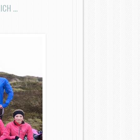
 ICH …