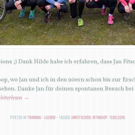
ns ;) Dank Hilde habe ich erfahren, dass Jan Fitsc
p, wo Jan und ich in den 90ern schon bis zur Ers
sehen. Danke Jan für deinen spontanen Besuch bei 
eiterlesen
→
POSTED IN
TRAINING - LOCKER
TAGGED
JANFITSCHEN
,
MTKNOOP
,
TEXEL2016