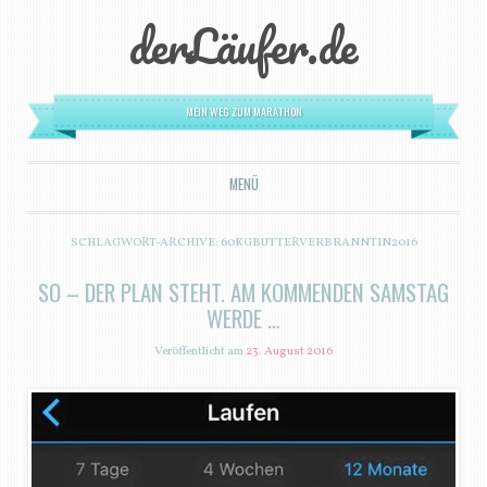
derLäufer.de
MEIN WEG ZUM MARATHON
MENÜ
ZUM INHALT SPRINGEN
SCHLAGWORT-ARCHIVE:
60KGBUTTERVERBRANNTIN2016
SO – DER PLAN STEHT. AM KOMMENDEN SAMSTAG
WERDE …
Veröffentlicht am
23. August 2016