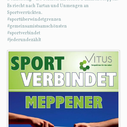
Es riecht nach Tartan und Unmengen an
Sportverrückten.
#sportüberwindetgrenzen
#gemeinsamistsamschönsten
#sportverbindet
#jederundezählt