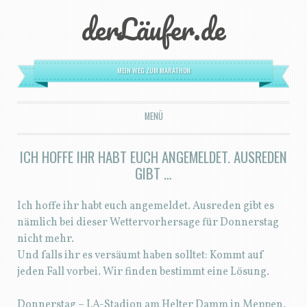
derLäufer.de
MEIN WEG ZUM MARATHON
MENÜ
ZUM INHALT SPRINGEN
ICH HOFFE IHR HABT EUCH ANGEMELDET. AUSREDEN
GIBT …
Ich hoffe ihr habt euch angemeldet. Ausreden gibt es
nämlich bei dieser Wettervorhersage für Donnerstag
nicht mehr.
Und falls ihr es versäumt haben solltet: Kommt auf
jeden Fall vorbei. Wir finden bestimmt eine Lösung.
Donnerstag – LA-Stadion am Helter Damm in Meppen.