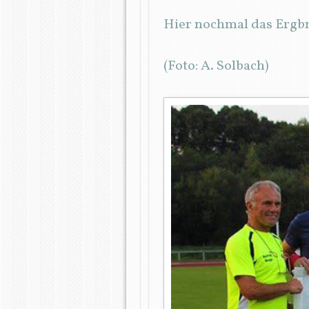
Hier nochmal das Ergbn
(Foto: A. Solbach)