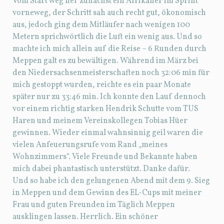
Vom Start weg lief zunächst ein Afrikaner im Sprint
vorneweg, der Schritt sah auch recht gut, ökonomisch
aus, jedoch ging dem Mitläufer nach wenigen 100
Metern sprichwörtlich die Luft ein wenig aus. Und so
machte ich mich allein auf die Reise – 6 Runden durch
Meppen galt es zu bewältigen. Während im März bei
den Niedersachsenmeisterschaften noch 32:06 min für
mich gestoppt wurden, reichte es ein paar Monate
später nur zu 33:46 min. Ich konnte den Lauf dennoch
vor einem richtig starken Hendrik Schutte vom TUS
Haren und meinem Vereinskollegen Tobias Hüer
gewinnen. Wieder einmal wahnsinnig geil waren die
vielen Anfeuerungsrufe vom Rand „meines
Wohnzimmers“. Viele Freunde und Bekannte haben
mich dabei phantastisch unterstützt. Danke dafür.
Und so habe ich den gelungenen Abend mit dem 9. Sieg
in Meppen und dem Gewinn des EL-Cups mit meiner
Frau und guten Freunden im Täglich Meppen
ausklingen lassen. Herrlich. Ein schöner