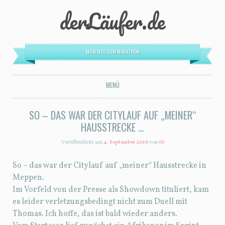
derLäufer.de
MEIN WEG ZUM MARATHON
MENÜ
ZUM INHALT SPRINGEN
SO – DAS WAR DER CITYLAUF AUF „MEINER“
HAUSSTRECKE …
Veröffentlicht am
4. September 2016
von
tb
So – das war der Citylauf auf „meiner“ Hausstrecke in
Meppen.
Im Vorfeld von der Presse als Showdown tituliert, kam
es leider verletzungsbedingt nicht zum Duell mit
Thomas. Ich hoffe, das ist bald wieder anders.