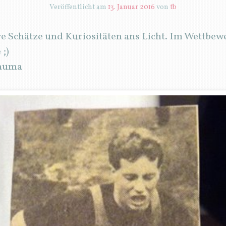
Veröffentlicht am
13. Januar 2016
von
tb
 Schätze und Kuriositäten ans Licht. Im Wettbewe
 ;)
rauma