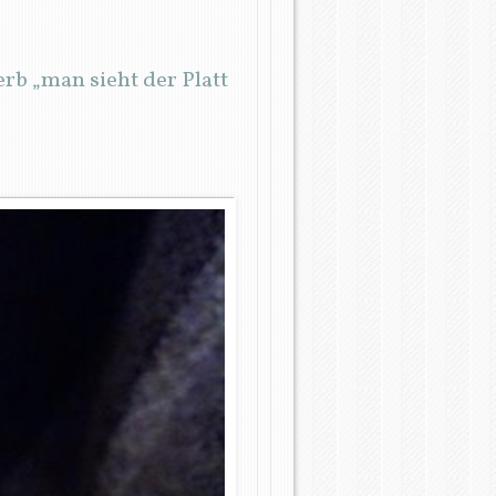
rb „man sieht der Platt