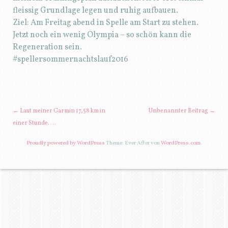
fleissig Grundlage legen und ruhig aufbauen.
Ziel: Am Freitag abend in Spelle am Start zu stehen.
Jetzt noch ein wenig Olympia – so schön kann die
Regeneration sein.
#spellersommernachtslauf2016
BEITRAGSNAVIGATION
←
Laut meiner Garmin 17,58 km in
Unbenannter Beitrag
→
einer Stunde. …
Proudly powered by WordPress
Theme: Ever After von
WordPress.com
.